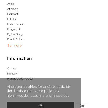
Asics
Athlecia
Babolat
Billi Bi
Birkenstock
Bisgaard
Bjørn Borg
Black Colour
Se mere
Information
Om os
Kontakt
Handelsbetingelser
Vi bruger cookies for at sikre, at du får
den bedste oplevelse på vores
hjemmeside.
Læs mere om cookies
Ok