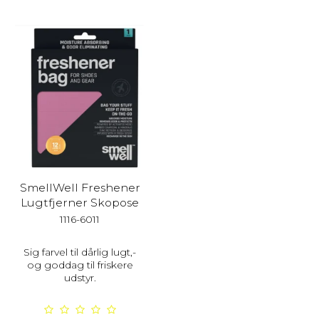
SmellWell Freshener
Lugtfjerner Skopose
1116-6011
Sig farvel til dårlig lugt,-
og goddag til friskere
udstyr.