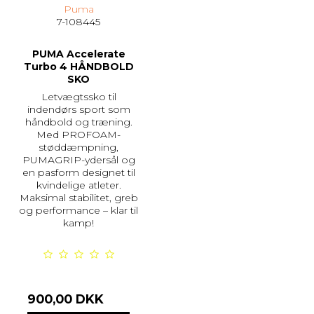
Puma
7-108445
PUMA Accelerate
Turbo 4 HÅNDBOLD
SKO
Letvægtssko til
indendørs sport som
håndbold og træning.
Med PROFOAM-
støddæmpning,
PUMAGRIP-ydersål og
en pasform designet til
kvindelige atleter.
Maksimal stabilitet, greb
og performance – klar til
kamp!
900,00 DKK