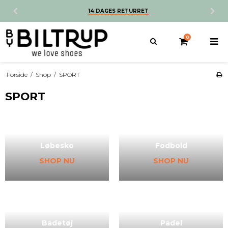
14 DAGES RETURRET
0
Forside
/
Shop
/
SPORT
SPORT
Løbesko
Fodbold
SHOP NU
SHOP NU
Badetøj
Padel