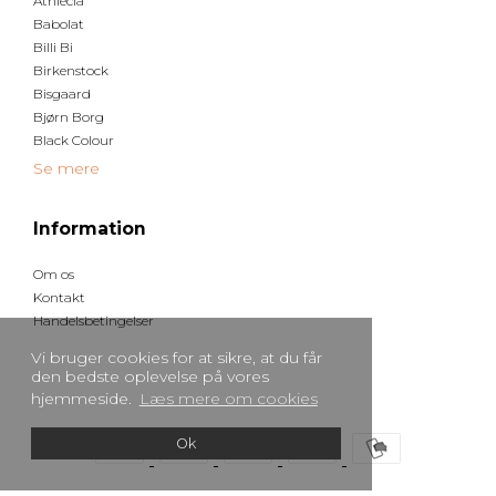
Athlecia
Babolat
Billi Bi
Birkenstock
Bisgaard
Bjørn Borg
Black Colour
Se mere
Information
Om os
Kontakt
Handelsbetingelser
Vi bruger cookies for at sikre, at du får
den bedste oplevelse på vores
hjemmeside.
Læs mere om cookies
Ok