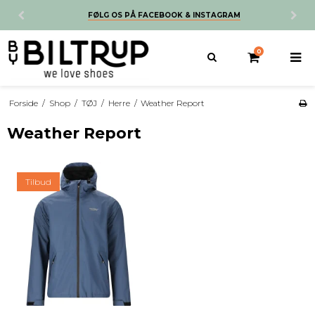
FØLG OS PÅ FACEBOOK & INSTAGRAM
0
Forside
/
Shop
/
TØJ
/
Herre
/
Weather Report
Weather Report
Tilbud