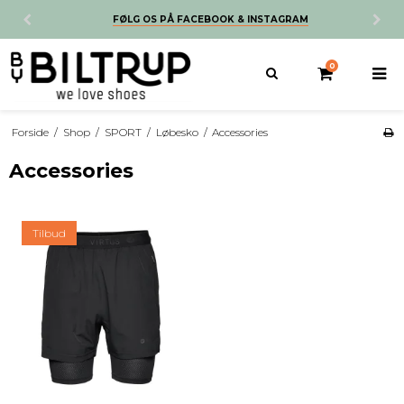
FØLG OS PÅ FACEBOOK & INSTAGRAM
0
Forside
/
Shop
/
SPORT
/
Løbesko
/
Accessories
Accessories
Tilbud