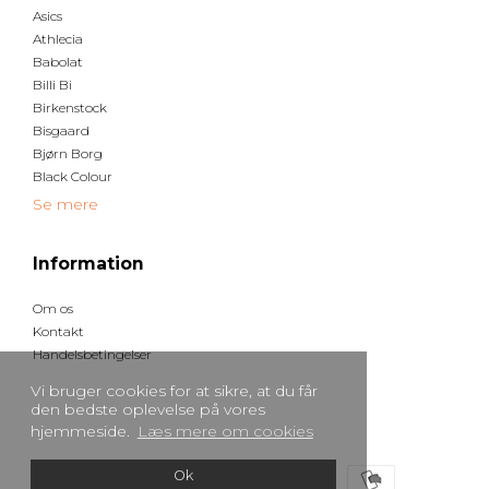
Asics
Athlecia
Babolat
Billi Bi
Birkenstock
Bisgaard
Bjørn Borg
Black Colour
Se mere
Information
Om os
Kontakt
Handelsbetingelser
Vi bruger cookies for at sikre, at du får
den bedste oplevelse på vores
hjemmeside.
Læs mere om cookies
Ok