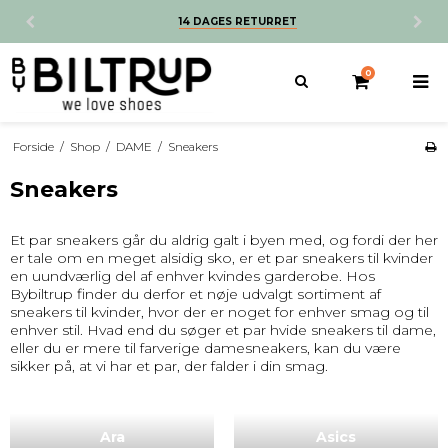
14 DAGES RETURRET
0
Forside
/
Shop
/
DAME
/
Sneakers
Sneakers
Et par sneakers går du aldrig galt i byen med, og fordi der her
er tale om en meget alsidig sko, er et par sneakers til kvinder
en uundværlig del af enhver kvindes garderobe. Hos
Bybiltrup finder du derfor et nøje udvalgt sortiment af
sneakers til kvinder, hvor der er noget for enhver smag og til
enhver stil. Hvad end du søger et par hvide sneakers til dame,
eller du er mere til farverige damesneakers, kan du være
sikker på, at vi har et par, der falder i din smag.
Ara
Asics