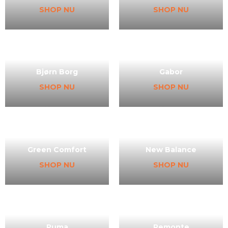
SHOP NU
SHOP NU
Bjørn Borg
Gabor
SHOP NU
SHOP NU
Green Comfort
New Balance
SHOP NU
SHOP NU
Puma
Remonte