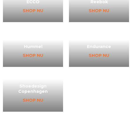
ECCO
Reebok
SHOP NU
SHOP NU
Hummel
Endurance
SHOP NU
SHOP NU
Shoedesign
Copenhagen
SHOP NU