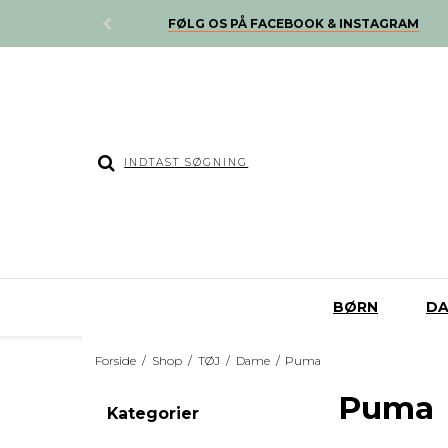
B OVER 500,-
FØLG OS PÅ FACEBOOK & INSTAGRAM
BØRN
D
Forside
/
Shop
/
TØJ
/
Dame
/
Puma
Puma
Kategorier