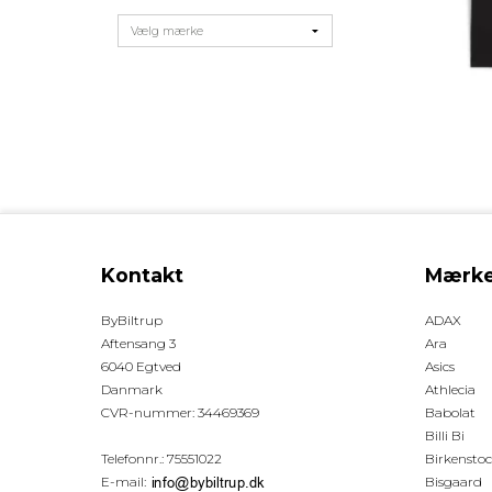
Kontakt
Mærke
ByBiltrup
ADAX
Aftensang 3
Ara
6040 Egtved
Asics
Danmark
Athlecia
CVR-nummer
:
34469369
Babolat
Billi Bi
Telefonnr.
:
75551022
Birkensto
E-mail
:
Bisgaard