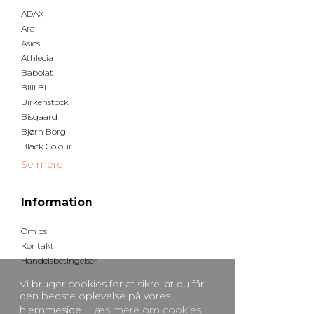
ADAX
Ara
Asics
Athlecia
Babolat
Billi Bi
Birkenstock
Bisgaard
Bjørn Borg
Black Colour
Se mere
Information
Om os
Kontakt
Handelsbetingelser
Vi bruger cookies for at sikre, at du får
den bedste oplevelse på vores
hjemmeside.
Læs mere om cookies