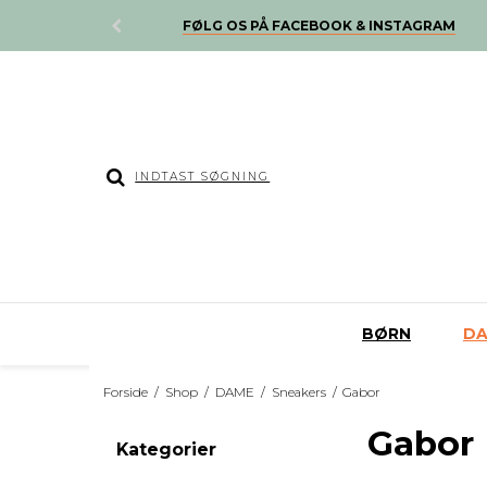
B OVER 500,-
FØLG OS PÅ FACEBOOK & INSTAGRAM
BØRN
D
Forside
/
Shop
/
DAME
/
Sneakers
/
Gabor
Gabor
Kategorier