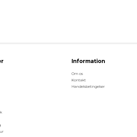
r
Information
Om os
Kontakt
Handelsbetingelser
ck
g
ur