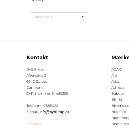
Kontakt
Mærke
ByBiltrup
ADAX
Aftensang 3
Ara
6040 Egtved
Asics
Danmark
Athlecia
CVR-nummer
:
34469369
Babolat
Billi Bi
Telefonnr.
:
75551022
Birkensto
E-mail
:
Bisgaard
Bjørn Bor
Sitemap
Black Colo