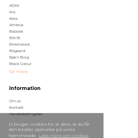
ADAX
Ara
Asics
Athlecia
Babolat
Billi Bi
Birkenstock
Bisgaard
Bjørn Borg
Black Colour
Se mere
Information
Om os
Kontakt
Handelsbetingelser
Vi bruger cookies for at sikre, at du får
den bedste oplevelse på vores
hjemmeside.
Læs mere om cookies