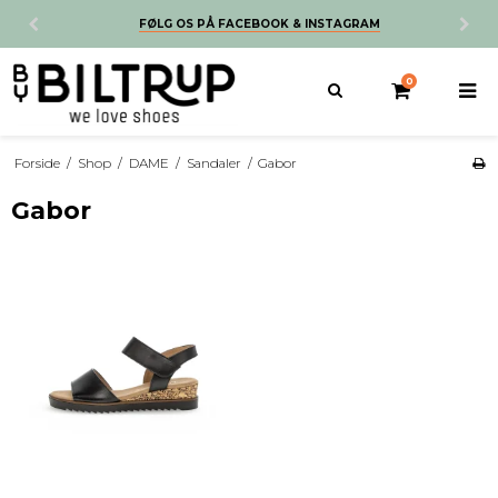
FØLG OS PÅ FACEBOOK & INSTAGRAM
0
Forside
/
Shop
/
DAME
/
Sandaler
/
Gabor
Gabor