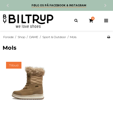
FØLG OS PÅ FACEBOOK & INSTAGRAM
0
Forside
/
Shop
/
DAME
/
Sport & Outdoor
/
Mols
Mols
Tilbud