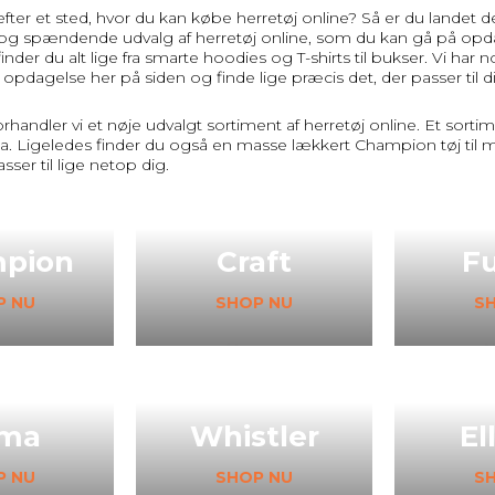
fter et sted, hvor du kan købe herretøj online? Så er du landet det
 og spændende udvalg af herretøj online, som du kan gå på opdage
finder du alt lige fra smarte hoodies og T-shirts til bukser. Vi ha
 opdagelse her på siden og finde lige præcis det, der passer til dig
orhandler vi et nøje udvalgt sortiment af herretøj online. Et sor
 Ligeledes finder du også en masse lækkert Champion tøj til m
sser til lige netop dig.
pion
Craft
F
P NU
SHOP NU
S
ma
Whistler
El
P NU
SHOP NU
S