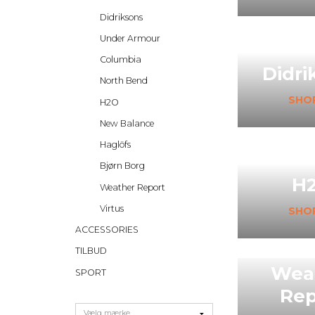
Didriksons
Under Armour
Columbia
Didri
North Bend
SHO
H2O
New Balance
Haglöfs
Bjørn Borg
H
Weather Report
Virtus
SHO
ACCESSORIES
TILBUD
Wea
SPORT
Rep