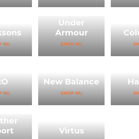
Under
ksons
Armour
Col
P NU
SHOP NU
S
2O
New Balance
Ha
P NU
SHOP NU
S
ther
ort
Virtus