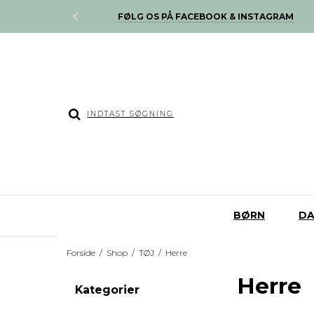
B OVER 500,-
FØLG OS PÅ FACEBOOK & INSTAGRAM
BØRN
D
Forside
/
Shop
/
TØJ
/
Herre
Herre
Kategorier