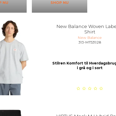
P NU
SHOP NU
New Balance Woven Label
Shirt
New Balance
313-MT53928
Stilren Komfort til Hverdagsbrug
i grå og i sort