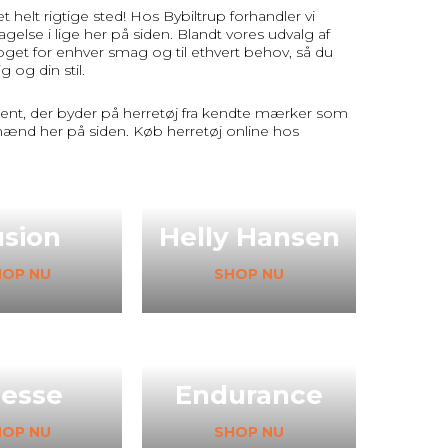
 helt rigtige sted! Hos Bybiltrup forhandler vi
lse i lige her på siden. Blandt vores udvalg af
r noget for enhver smag og til ethvert behov, så du
 og din stil.
timent, der byder på herretøj fra kendte mærker som
ænd her på siden. Køb herretøj online hos
usion
Helly Hansen
HOP NU
SHOP NU
lesse
Endurance
HOP NU
SHOP NU