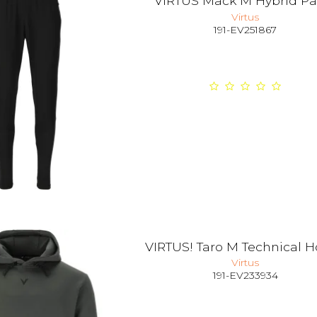
VIRTUS Mack M Hybrid Pa
Virtus
191-EV251867
VIRTUS! Taro M Technical 
Virtus
191-EV233934