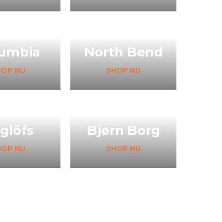
umbia
North Bend
HOP NU
SHOP NU
glöfs
Bjørn Borg
HOP NU
SHOP NU