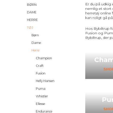
Er du på udkig e
BØRN
nemlig et stort
DAME
herretøj online 
kan roligt gå på
HERRE
TØJ
Hos Bybiltrup f
Fusion og Puma.
Børn
Bybiltrup, der pa
Dame
Herre
Cham
Champion
Craft
SHO
Fusion
Helly Hansen
Puma
Whistler
Pu
Ellesse
SHO
Endurance