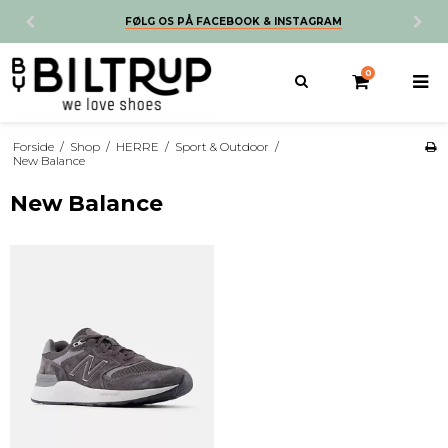
FØLG OS PÅ FACEBOOK & INSTAGRAM
0
Forside
/
Shop
/
HERRE
/
Sport & Outdoor
/
New Balance
New Balance