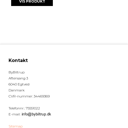
VIS PRODUKT
Kontakt
ByBiltrup
Aftensang 3
6040 Egtved
Danmark
CVR-nummer
:
34469369
Telefonnr.
:
75551022
E-mail
:
Sitemap