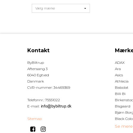
Kontakt
Mærke
ByBiltrup
ADAX
Aftensang 3
Ara
6040 Egtved
Asics
Danmark
Athlecia
CVR-nummer
:
34469369
Babolat
Billi Bi
Telefonnr.
:
75551022
Birkensto
E-mail
:
Bisgaard
Bjørn Bor
Sitemap
Black Colo
Se mere