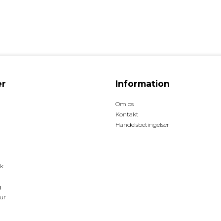
r
Information
Om os
Kontakt
Handelsbetingelser
ck
g
ur